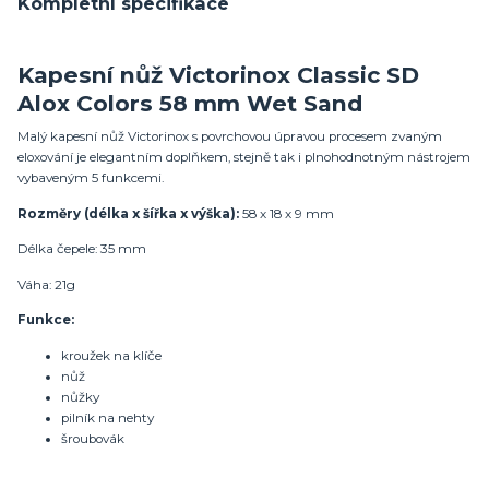
Kompletní specifikace
Kapesní nůž Victorinox Classic SD
Alox Colors 58 mm Wet Sand
Malý kapesní nůž Victorinox s povrchovou úpravou procesem zvaným
eloxování je elegantním doplňkem, stejně tak i plnohodnotným nástrojem
vybaveným 5 funkcemi.
Rozměry (délka x šířka x výška):
58 x 18 x 9 mm
Délka čepele: 35 mm
Váha: 21g
Funkce:
kroužek na klíče
nůž
nůžky
pilník na nehty
šroubovák