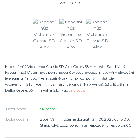
Kapesní nůž Victorinox Classic SD Alox Colors 58 mm Wet Sand Malý
kapesní nůž Victorinox s povrchovou úpravou procesem zvaným eloxování
je elegantním doplňkem, stejně tak i plnohodnotným nástrojem
vybaveným 5 funkcemi. Rozměry (délka x šířka x výška): 58 x 18 x 9 mm
Délka čepele: 35 mm Váha: 21g Fu...
celý popis
Dostupnost
Skladem
Doba dodání
Zboží Vám můžeme doručit již 11.08.2026 do 18:00.
Stačí, když zboží objednáte nejpozději dnes do 24:00