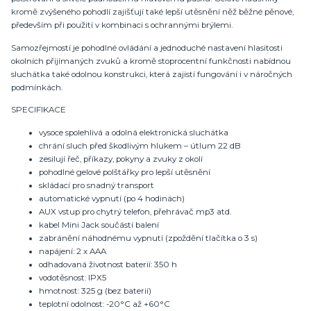
kromě zvýšeného pohodlí zajišťují také lepší utěsnění něž běžné pěnové,
především při použití v kombinaci s ochrannými brýlemi.
Samozřejmostí je pohodlné ovládání a jednoduché nastavení hlasitosti
okolních přijímaných zvuků a kromě stoprocentní funkčnosti nabídnou
sluchátka také odolnou konstrukci, která zajistí fungování i v náročných
podmínkách.
SPECIFIKACE
vysoce spolehlivá a odolná elektronická sluchátka
chrání sluch před škodlivým hlukem – útlum 22 dB
zesilují řeč, příkazy, pokyny a zvuky z okolí
pohodlné gelové polštářky pro lepší utěsnění
skládací pro snadný transport
automatické vypnutí (po 4 hodinách)
AUX vstup pro chytrý telefon, přehrávač mp3 atd.
kabel Mini Jack součástí balení
zabránění náhodnému vypnutí (zpoždění tlačítka o 3 s)
napájení: 2 x AAA
odhadovaná životnost baterií: 350 h
vodotěsnost: IPX5
hmotnost: 325 g (bez baterií)
teplotní odolnost: -20°C až +60°C