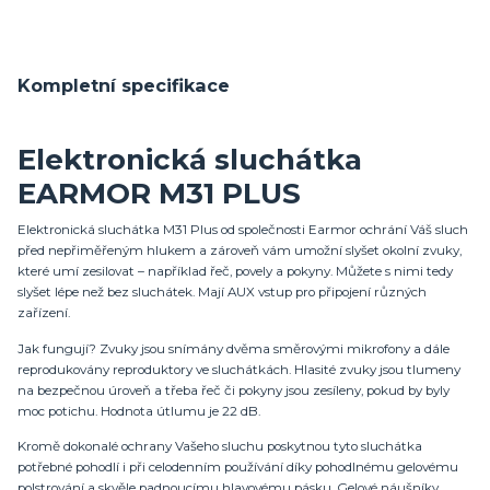
Kompletní specifikace
Elektronická sluchátka
EARMOR M31 PLUS
Elektronická sluchátka M31 Plus od společnosti Earmor ochrání Váš sluch
před nepřiměřeným hlukem a zároveň vám umožní slyšet okolní zvuky,
které umí zesilovat – například řeč, povely a pokyny. Můžete s nimi tedy
slyšet lépe než bez sluchátek. Mají AUX vstup pro připojení různých
zařízení.
Jak fungují? Zvuky jsou snímány dvěma směrovými mikrofony a dále
reprodukovány reproduktory ve sluchátkách. Hlasité zvuky jsou tlumeny
na bezpečnou úroveň a třeba řeč či pokyny jsou zesíleny, pokud by byly
moc potichu. Hodnota útlumu je 22 dB.
Kromě dokonalé ochrany Vašeho sluchu poskytnou tyto sluchátka
potřebné pohodlí i při celodenním používání díky pohodlnému gelovému
polstrování a skvěle padnoucímu hlavovému pásku. Gelové náušníky