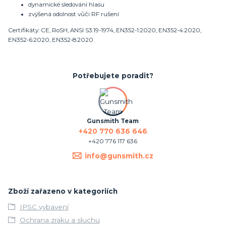
dynamické sledování hlasu
zvýšená odolnost vůči RF rušení
Certifikáty: CE, RoSH, ANSI S3.19-1974, EN352-1:2020, EN352-4:2020,
EN352-6:2020, EN352-8:2020
Potřebujete poradit?
Gunsmith Team
+420 770 636 646
+420 776 117 636
info@gunsmith.cz
Zboží zařazeno v kategoriích
IPSC vybavení
Ochrana zraku a sluchu