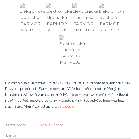
Elektronická sluchátka EARMOR M31 PLUS Elektronická sluchátka M31
Plus od společnosti Earmor ochrání Váš sluch před nepřiměřeným
hlukem a zároveň vám umožní slyšet okolní zvuky, které umí zesilovat –
například řeč, povely a pokyny. Můžete s nimi tedy slyšet lépe než bez
sluchátek. Mají AUX vstup pr...
celý popis
Dostupnost
Není skladem
Barva