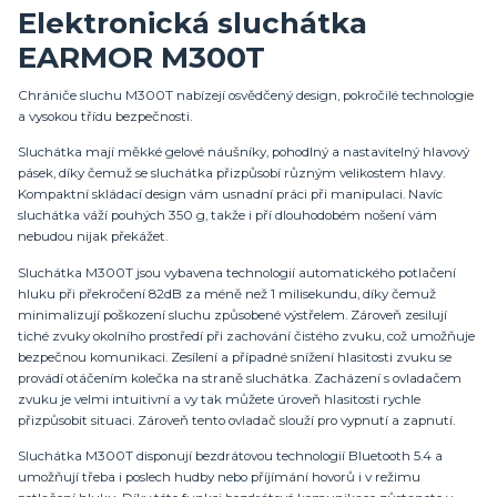
Elektronická sluchátka
EARMOR M300T
Chrániče sluchu M300T nabízejí osvědčený design, pokročilé technologie
a vysokou třídu bezpečnosti.
Sluchátka mají měkké gelové náušníky, pohodlný a nastavitelný hlavový
pásek, díky čemuž se sluchátka přizpůsobí různým velikostem hlavy.
Kompaktní skládací design vám usnadní práci při manipulaci. Navíc
sluchátka váží pouhých 350 g, takže i pří dlouhodobém nošení vám
nebudou nijak překážet.
Sluchátka M300T jsou vybavena technologií automatického potlačení
hluku při překročení 82dB za méně než 1 milisekundu, díky čemuž
minimalizují poškození sluchu způsobené výstřelem. Zároveň zesilují
tiché zvuky okolního prostředí při zachování čistého zvuku, což umožňuje
bezpečnou komunikaci. Zesílení a případné snížení hlasitosti zvuku se
provádí otáčením kolečka na straně sluchátka. Zacházení s ovladačem
zvuku je velmi intuitivní a vy tak můžete úroveň hlasitosti rychle
přizpůsobit situaci. Zároveň tento ovladač slouží pro vypnutí a zapnutí.
Sluchátka M300T disponují bezdrátovou technologií Bluetooth 5.4 a
umožňují třeba i poslech hudby nebo příjímání hovorů i v režimu