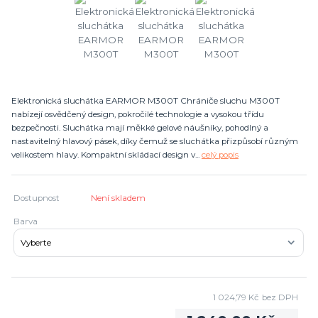
Elektronická sluchátka EARMOR M300T Chrániče sluchu M300T
nabízejí osvědčený design, pokročilé technologie a vysokou třídu
bezpečnosti. Sluchátka mají měkké gelové náušníky, pohodlný a
nastavitelný hlavový pásek, díky čemuž se sluchátka přizpůsobí různým
velikostem hlavy. Kompaktní skládací design v...
celý popis
Dostupnost
Není skladem
Barva
1 024,79 Kč
bez DPH