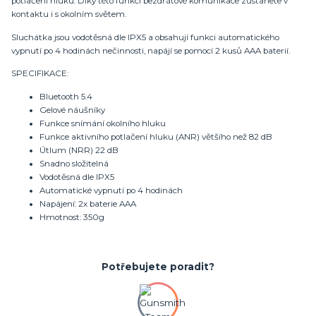
potlačení hluku. Díky této funkci bezdrátové komunikace zůstanete v
kontaktu i s okolním světem.
Sluchátka jsou vodotěsná dle IPX5 a obsahují funkci automatického
vypnutí po 4 hodinách nečinnosti, napájí se pomocí 2 kusů AAA baterií.
SPECIFIKACE:
Bluetooth 5.4
Gelové náušníky
Funkce snímání okolního hluku
Funkce aktivního potlačení hluku (ANR) většího než 82 dB
Útlum (NRR) 22 dB
Snadno složitelná
Vodotěsná dle IPX5
Automatické vypnutí po 4 hodinách
Napájení: 2x baterie AAA
Hmotnost: 350g
Potřebujete poradit?