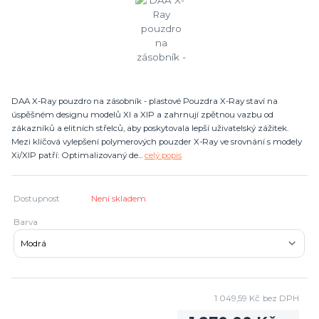
DAA X-Ray pouzdro na zásobník - plastové Pouzdra X-Ray staví na
úspěšném designu modelů XI a XIP a zahrnují zpětnou vazbu od
zákazníků a elitních střelců, aby poskytovala lepší uživatelský zážitek.
Mezi klíčová vylepšení polymerových pouzder X-Ray ve srovnání s modely
Xi/XIP patří: Optimalizovaný de...
celý popis
Dostupnost
Není skladem
Barva
1 049,59 Kč
bez DPH