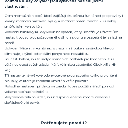
Pouzdra X-Ray Polymer jsou vybavena následujícími
vlastnostmi:
Osm montážních bodů, které zajišťují skutečnou funkčnost pro praváky i
leváky, možnosti nastavení výšky a možnost nošení zásobníku s náboji
směřujícími ven od těla.
Robustní hliníkový kulový kloub na opasek, který umožňuje uživatelům
nastavit pouzdro do požadovaného úhlu a sklonu a bezpečně jej zajistí na
místě.
Uchycení klíčem, v kombinaci s vlastním šroubem se širokou hlavou,
eliminuje jakýkoli potenciální pohyb nebo nestabilitu.
Součástí balení jsou tři sady distančních podložek pro kompatibilitu s
většinou dvouřadých zásobníků (s výjimkou zásobníků Glock .45 a HK
.45).
Tři nastavitelné výškové polohy ocelového dorazového kolíku pro určení
hloubky, ve které je zásobník umístěn v těle pouzdra.
Pohodlné nastavení přítlaku na zásobník, bez použití nářadí, pomocí
velkého napínacího kolečka.
Polymerová těla pouzder jsou k dispozici v černé, modré, červené a
skořápkově bílé barvě.
Potřebujete poradit?