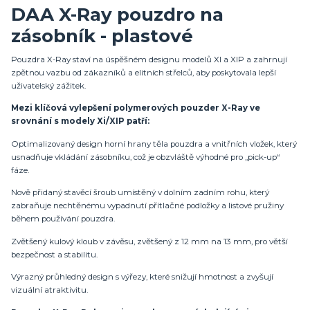
DAA X-Ray pouzdro na
zásobník - plastové
Pouzdra X-Ray staví na úspěšném designu modelů XI a XIP a zahrnují
zpětnou vazbu od zákazníků a elitních střelců, aby poskytovala lepší
uživatelský zážitek.
Mezi klíčová vylepšení polymerových pouzder X-Ray ve
srovnání s modely Xi/XIP patří:
Optimalizovaný design horní hrany těla pouzdra a vnitřních vložek, který
usnadňuje vkládání zásobníku, což je obzvláště výhodné pro „pick-up“
fáze.
Nově přidaný stavěcí šroub umístěný v dolním zadním rohu, který
zabraňuje nechtěnému vypadnutí přítlačné podložky a listové pružiny
během používání pouzdra.
Zvětšený kulový kloub v závěsu, zvětšený z 12 mm na 13 mm, pro větší
bezpečnost a stabilitu.
Výrazný průhledný design s výřezy, které snižují hmotnost a zvyšují
vizuální atraktivitu.