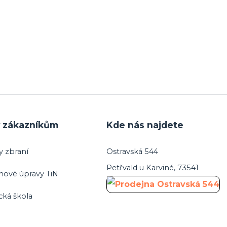
y zákazníkům
Kde nás najdete
y zbraní
Ostravská 544
Petřvald u Karviné, 73541
hové úpravy TiN
cká škola