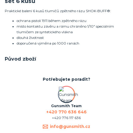
set 6 kusů
Praktické balení 6 kusů tlumičů zpětného rázu SHOK-BUFF®:
ochrana pistolí 1911 během zpětného rázu
místo kontaktu závěru a rámu chráněno 1/10" speciálním
tlumičem ze syntetického vlákna
dlouhá životnost
doporučená výměna po 1000 ranách
Původ zboží
Potřebujete poradit?
Gunsmith Team
+420 770 636 646
+420 776 117 636
info@gunsmith.cz