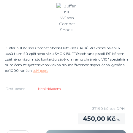
Buffer 1911 Wilson Combat Shock-Buff - set 6 kusů Praktické balení 6
kusů tlumičů zpětného rázu SHOK-BUFF®: ochrana pistolí 1911 během
zpětného rázu místo kontaktu závěru a rámu chráněno 1/10" speciálním
tlumičem ze syntetického vlákna dlouhá životnost doporučená výměna
po 1000 ranách
celý popis
Dostupnost
Není skladem
371,90 Kč
bez DPH
450,00 Kč
/
ks