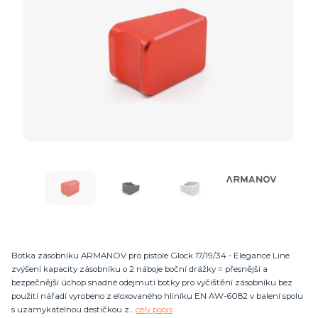
Botka zásobníku ARMANOV pro pistole Glock 17/19/34 - Elegance Line
zvýšení kapacity zásobníku o 2 náboje boční drážky = přesnější a
bezpečnější úchop snadné odejmutí botky pro vyčištění zásobníku bez
použití nářadí vyrobeno z eloxovaného hliníku EN AW-6082 v balení spolu
s uzamykatelnou destičkou z...
celý popis