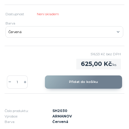
Dostupnost
Není skladem
Barva
516,53 Kč
bez DPH
625,00 Kč
/
ks
Přidat do košíku
Číslo produktu:
SH2030
Výrobce:
ARMANOV
Barva:
Červená