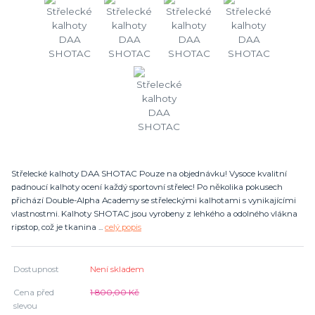
Střelecké kalhoty DAA SHOTAC Pouze na objednávku! Vysoce kvalitní
padnoucí kalhoty ocení každý sportovní střelec! Po několika pokusech
přichází Double-Alpha Academy se střeleckými kalhotami s vynikajícími
vlastnostmi. Kalhoty SHOTAC jsou vyrobeny z lehkého a odolného vlákna
ripstop, což je tkanina ...
celý popis
Dostupnost
Není skladem
Cena před
1 800,00 Kč
slevou