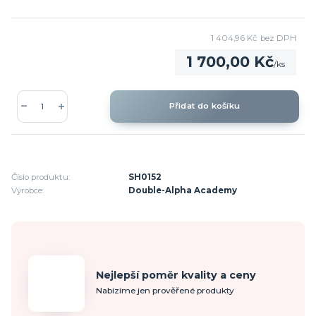
1 404,96 Kč
bez DPH
1 700,00 Kč
/
ks
Přidat do košíku
Číslo produktu:
SH0152
Výrobce:
Double-Alpha Academy
Nejlepší poměr kvality a ceny
Nabízíme jen prověřené produkty