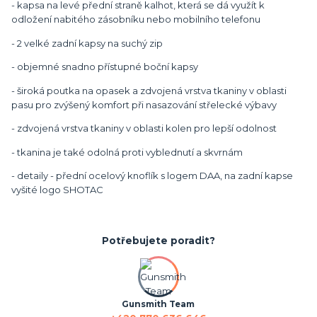
- kapsa na levé přední straně kalhot, která se dá využít k
odložení nabitého zásobníku nebo mobilního telefonu
- 2 velké zadní kapsy na suchý zip
- objemné snadno přístupné boční kapsy
- široká poutka na opasek a zdvojená vrstva tkaniny v oblasti
pasu pro zvýšený komfort při nasazování střelecké výbavy
- zdvojená vrstva tkaniny v oblasti kolen pro lepší odolnost
- tkanina je také odolná proti vyblednutí a skvrnám
- detaily - přední ocelový knoflík s logem DAA, na zadní kapse
vyšité logo SHOTAC
Potřebujete poradit?
Gunsmith Team