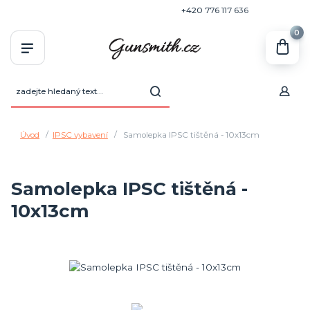
+420 770 636 646
+420 776 117 636
0
Úvod
IPSC vybavení
Samolepka IPSC tištěná - 10x13cm
Samolepka IPSC tištěná -
10x13cm