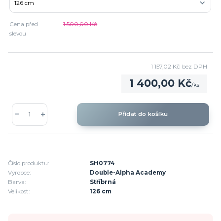
Cena před
1 500,00 Kč
slevou
1 157,02 Kč
bez DPH
1 400,00 Kč
/
ks
Přidat do košíku
Číslo produktu:
SH0774
Výrobce:
Double-Alpha Academy
Barva:
Stříbrná
Velikost:
126 cm