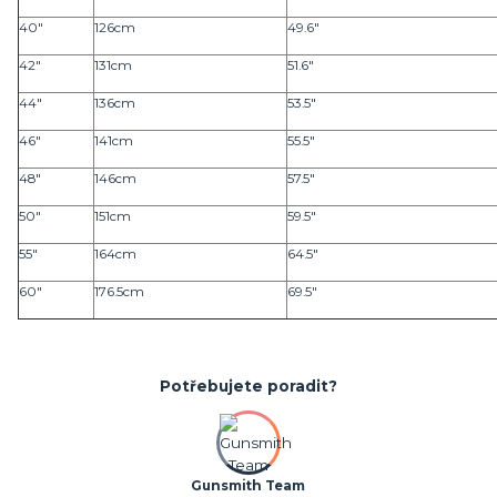
40"
126cm
49.6"
42"
131cm
51.6"
44"
136cm
53.5"
46"
141cm
55.5"
48"
146cm
57.5"
50"
151cm
59.5"
55"
164cm
64.5"
60"
176.5cm
69.5"
Potřebujete poradit?
Gunsmith Team