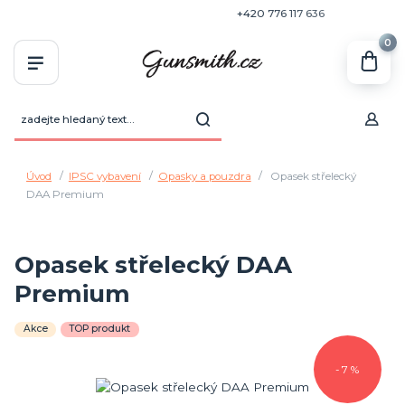
+420 770 636 646
+420 776 117 636
0
Úvod
IPSC vybavení
Opasky a pouzdra
Opasek střelecký
DAA Premium
Opasek střelecký DAA
Premium
Akce
TOP produkt
- 7 %