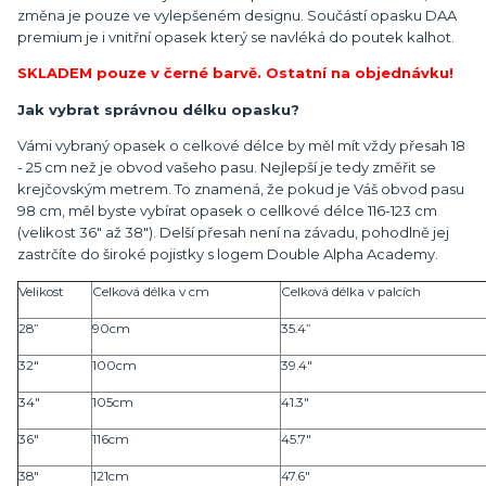
změna je pouze ve vylepšeném designu. Součástí opasku DAA
premium je i vnitřní opasek který se navléká do poutek kalhot.
SKLADEM pouze v černé barvě. Ostatní na objednávku!
Jak vybrat správnou délku opasku?
Vámi vybraný opasek o celkové délce by měl mít vždy přesah 18
- 25 cm než je obvod vašeho pasu. Nejlepší je tedy změřit se
krejčovským metrem. To znamená, že pokud je Váš obvod pasu
98 cm, měl byste vybírat opasek o cellkové délce 116-123 cm
(velikost 36" až 38"). Delší přesah není na závadu, pohodlně jej
zastrčíte do široké pojistky s logem Double Alpha Academy.
Velikost
Celková délka v cm
Celková délka v palcích
28”
90cm
35.4”
32"
100cm
39.4"
34"
105cm
41.3"
36"
116cm
45.7"
38"
121cm
47.6"