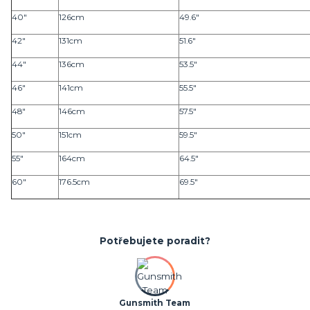
40"
126cm
49.6"
42"
131cm
51.6"
44"
136cm
53.5"
46"
141cm
55.5"
48"
146cm
57.5"
50"
151cm
59.5"
55"
164cm
64.5"
60"
176.5cm
69.5"
Potřebujete poradit?
Gunsmith Team