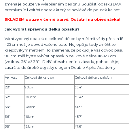
změna je pouze ve vylepšeném designu. Součástí opasku DAA
premium je i vnitřní opasek který se navléká do poutek kalhot.
SKLADEM pouze v černé barvě. Ostatní na objednávku!
Jak vybrat správnou délku opasku?
Vámi vybraný opasek o celkové délce by měl mít vždy přesah 18
- 25 cm než je obvod vašeho pasu. Nejlepší je tedy změřit se
krejčovským metrem. To znamená, že pokud je Váš obvod pasu
98 cm, měl byste vybírat opasek o cellkové délce 116-123 cm
(velikost 36" až 38"). Delší přesah není na závadu, pohodlně jej
zastrčíte do široké pojistky s logem Double Alpha Academy.
Velikost
Celková délka v cm
Celková délka v palcích
28”
90cm
35.4”
32"
100cm
39.4"
34"
105cm
41.3"
36"
116cm
45.7"
38"
121cm
47.6"