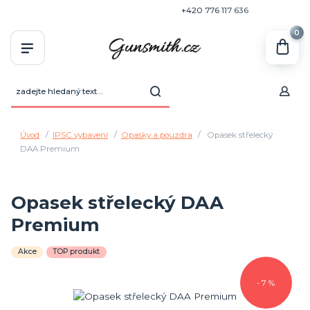
+420 770 636 646
+420 776 117 636
0
Úvod
IPSC vybavení
Opasky a pouzdra
Opasek střelecký
DAA Premium
Opasek střelecký DAA
Premium
Akce
TOP produkt
- 7 %