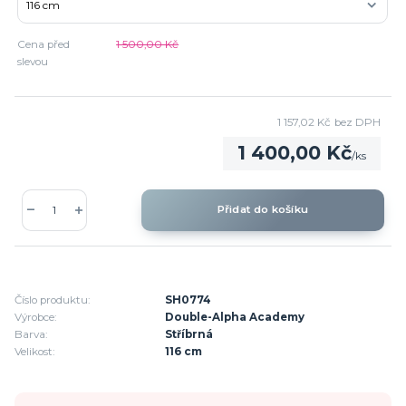
Cena před
1 500,00 Kč
slevou
1 157,02 Kč
bez DPH
1 400,00 Kč
/
ks
Přidat do košíku
Číslo produktu:
SH0774
Výrobce:
Double-Alpha Academy
Barva:
Stříbrná
Velikost:
116 cm