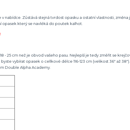
v nabídce. Zůstává stejná tvrdost opasku a ostatní vlastnosti, změna
í opasek který se navléká do poutek kalhot.
!
8 - 25 cm než je obvod vašeho pasu. Nejlepší je tedy změřit se krejč
te vybírat opasek o cellkové délce 116-123 cm (velikost 36" až 38").
logem Double Alpha Academy.