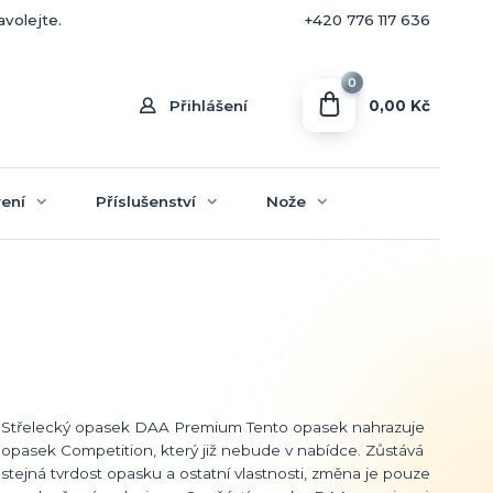
+420 770 636 646
avolejte.
+420 776 117 636
0
0,00 Kč
Přihlášení
ení
Příslušenství
Nože
Střelecký opasek DAA Premium Tento opasek nahrazuje
opasek Competition, který již nebude v nabídce. Zůstává
stejná tvrdost opasku a ostatní vlastnosti, změna je pouze