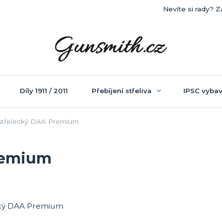
Nevíte si rady? Z
Díly 1911 / 2011
Přebíjení střeliva
IPSC vybav
třelecký DAA Premium
remium