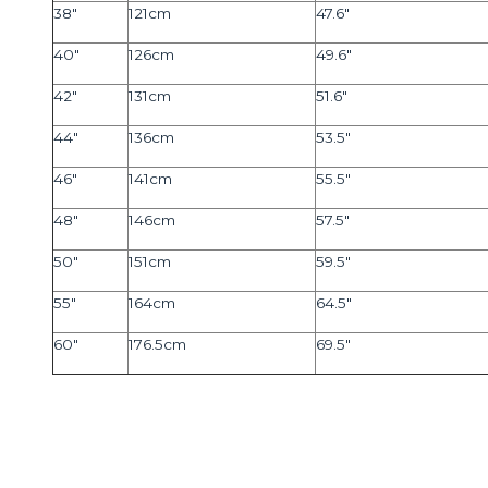
38"
121cm
47.6"
40"
126cm
49.6"
42"
131cm
51.6"
44"
136cm
53.5"
46"
141cm
55.5"
48"
146cm
57.5"
50"
151cm
59.5"
55"
164cm
64.5"
60"
176.5cm
69.5"