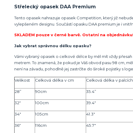
Střelecký opasek DAA Premium
Tento opasek nahrazuje opasek Competition, který již nebude 
vylepšeném designu. Součástí opasku DAA premium je i vnitřn
SKLADEM pouze v černé barvě. Ostatní na objednávku
Jak vybrat správnou délku opasku?
Vámi vybraný opasek o celkové délce by měl mít vždy přesah 1
metrem. To znamená, že pokud je Váš obvod pasu 98 cm, měl bys
není na závadu, pohodlně jej zastrčíte do široké pojistky s 
Velikost
Celková délka v cm
Celková délka v palcích
28”
90cm
35.4”
32"
100cm
39.4"
34"
105cm
41.3"
36"
116cm
45.7"