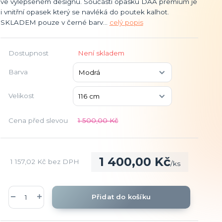
ve vylepšeném designu. Součástí opasku DAA premium je
i vnitřní opasek který se navléká do poutek kalhot.
SKLADEM pouze v černé barv...
celý popis
Dostupnost
Není skladem
Barva
Velikost
Cena před slevou
1 500,00 Kč
1 400,00 Kč
1 157,02 Kč
bez DPH
/
ks
Přidat do košíku