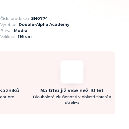
Číslo produktu:
SH0774
Výrobce:
Double-Alpha Academy
Barva:
Modrá
Velikost:
116 cm
ákazníků
Na trhu již více než 10 let
ment pro
Dlouholeté zkušenosti v oblasti zbraní a
střeliva