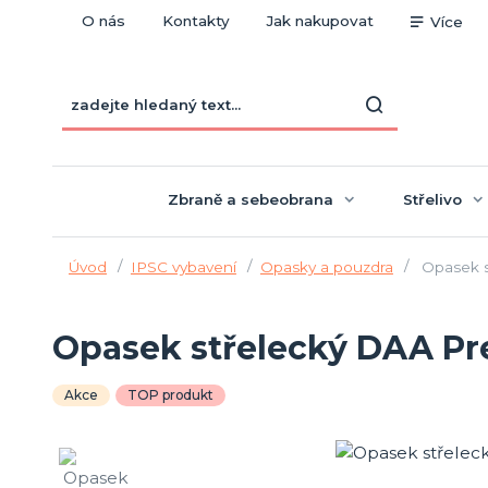
O nás
Kontakty
Jak nakupovat
Více
Zbraně a sebeobrana
Střelivo
Úvod
IPSC vybavení
Opasky a pouzdra
Opasek s
Opasek střelecký DAA P
Akce
TOP produkt