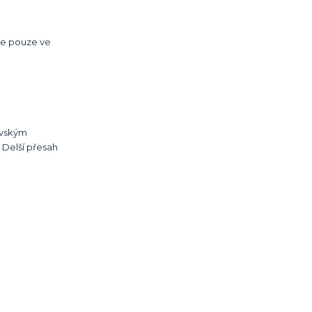
 je pouze ve
ovským
 Delší přesah