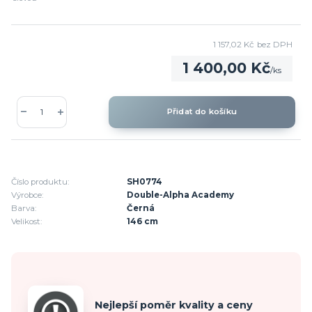
1 157,02 Kč
bez DPH
1 400,00 Kč
/
ks
Přidat do košíku
Číslo produktu:
SH0774
Výrobce:
Double-Alpha Academy
Barva:
Černá
Velikost:
146 cm
Nejlepší poměr kvality a ceny