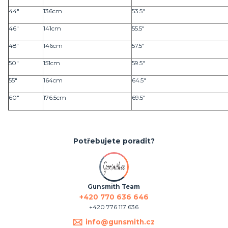
44"
136cm
53.5"
46"
141cm
55.5"
48"
146cm
57.5"
50"
151cm
59.5"
55"
164cm
64.5"
60"
176.5cm
69.5"
Potřebujete poradit?
Gunsmith Team
+420 770 636 646
+420 776 117 636
info@gunsmith.cz