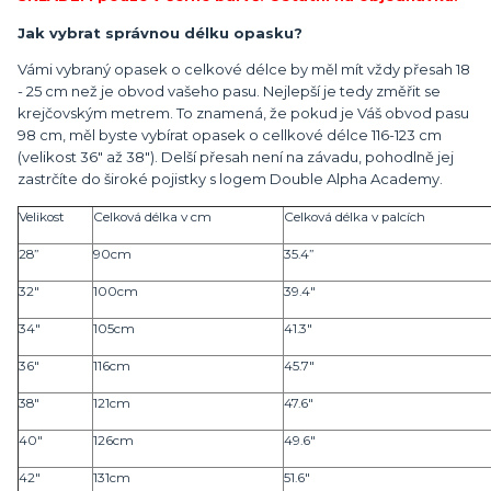
Jak vybrat správnou délku opasku?
Vámi vybraný opasek o celkové délce by měl mít vždy přesah 18
- 25 cm než je obvod vašeho pasu. Nejlepší je tedy změřit se
krejčovským metrem. To znamená, že pokud je Váš obvod pasu
98 cm, měl byste vybírat opasek o cellkové délce 116-123 cm
(velikost 36" až 38"). Delší přesah není na závadu, pohodlně jej
zastrčíte do široké pojistky s logem Double Alpha Academy.
Velikost
Celková délka v cm
Celková délka v palcích
28”
90cm
35.4”
32"
100cm
39.4"
34"
105cm
41.3"
36"
116cm
45.7"
38"
121cm
47.6"
40"
126cm
49.6"
42"
131cm
51.6"