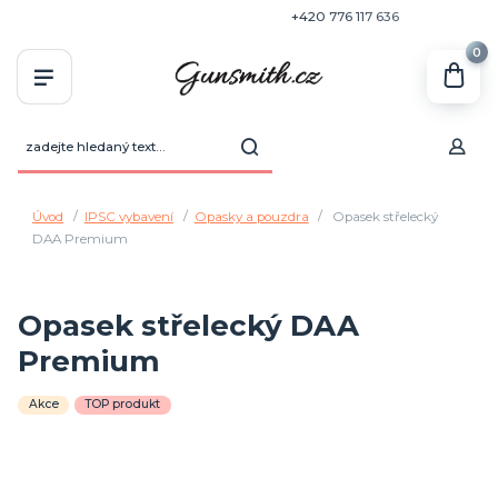
+420 770 636 646
+420 776 117 636
0
Úvod
IPSC vybavení
Opasky a pouzdra
Opasek střelecký
DAA Premium
Opasek střelecký DAA
Premium
Akce
TOP produkt