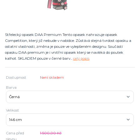
Střelecký opasek DAA Premium Tento opasek nahrazuje opasek
Competition, který již nebude v nabídce. Zůstává stejná tvrdost opasku a
ostatní vlastnosti, změna je pouze ve vylepšeném designu. Součástí
opasku DAA premium je i vnitřní opasek který se navléká do poutek
kalhot. SKLADEM pouze v černé barv...
celý popis
Dostupnost
Není skladem
Barva
Velikost
Cena před
1 500,00 Kč
slevou