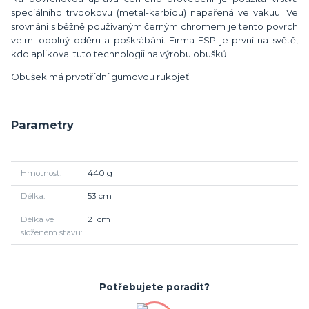
speciálního trvdokovu (metal-karbidu) napařená ve vakuu. Ve
srovnání s běžně používaným černým chromem je tento povrch
velmi odolný oděru a poškrábání. Firma ESP je první na světě,
kdo aplikoval tuto technologii na výrobu obušků.
Obušek má prvotřídní gumovou rukojeť.
Parametry
Hmotnost
440 g
Délka
53 cm
Délka ve
21 cm
složeném stavu
Potřebujete poradit?