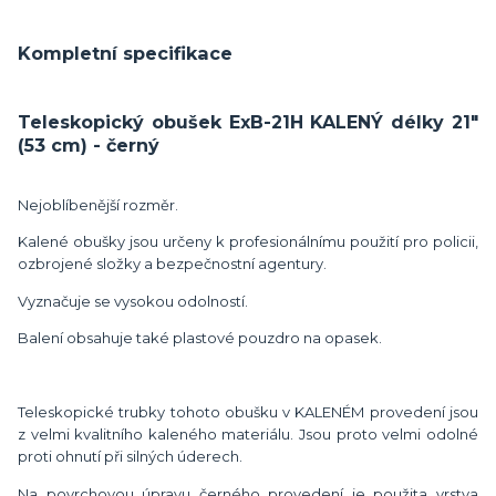
Kompletní specifikace
Teleskopický obušek ExB-21H KALENÝ délky 21"
(53 cm) - černý
Nejoblíbenější rozměr.
Kalené obušky jsou určeny k profesionálnímu použití pro policii,
ozbrojené složky a bezpečnostní agentury.
Vyznačuje se vysokou odolností.
Balení obsahuje také plastové pouzdro na opasek.
Teleskopické trubky tohoto obušku v KALENÉM provedení jsou
z velmi kvalitního kaleného materiálu. Jsou proto velmi odolné
proti ohnutí při silných úderech.
Na povrchovou úpravu černého provedení je použita vrstva