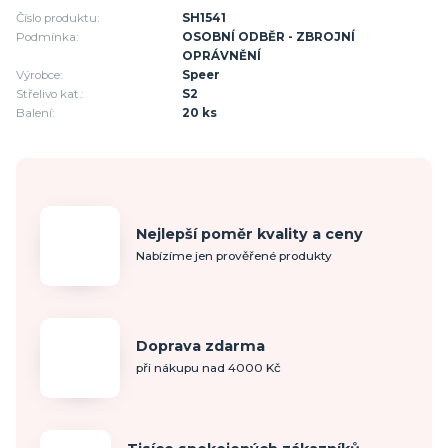
Číslo produktu:
SH1541
Podmínka:
OSOBNÍ ODBĚR - ZBROJNÍ
OPRÁVNĚNÍ
Výrobce:
Speer
Střelivo kat.:
S2
Balení:
20 ks
Nejlepší poměr kvality a ceny
Nabízíme jen prověřené produkty
Doprava zdarma
při nákupu nad 4000 Kč