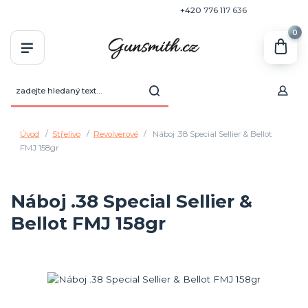
+420 770 636 646
+420 776 117 636
0
Úvod
Střelivo
Revolverové
Náboj .38 Special Sellier & Bellot
FMJ 158gr
Náboj .38 Special Sellier &
Bellot FMJ 158gr