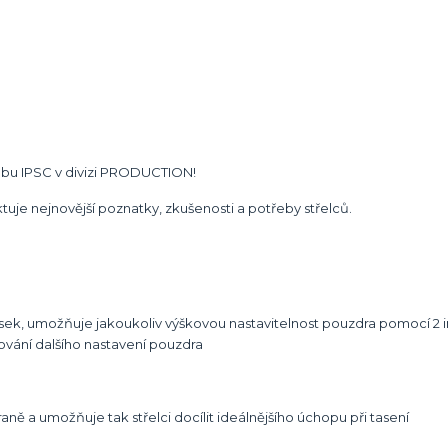
lbu IPSC v divizi PRODUCTION!
je nejnovější poznatky, zkušenosti a potřeby střelců.
opasek, umožňuje jakoukoliv výškovou nastavitelnost pouzdra pomocí 
vání dalšího nastavení pouzdra
braně a umožňuje tak střelci docílit ideálnějšího úchopu při tasení