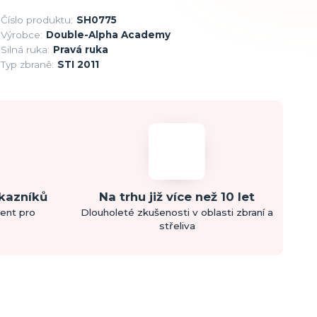
Číslo produktu:
SH0775
Výrobce:
Double-Alpha Academy
Silná ruka:
Pravá ruka
Typ zbraně:
STI 2011
ákazníků
Na trhu již více než 10 let
ment pro
Dlouholeté zkušenosti v oblasti zbraní a
střeliva