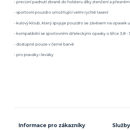
- precizní padnutí zbraně do holsteru díky ztenčení a přesn
- sportovní pouzdro umožňující velmi rychlé tasení
- kulový kloub, který spojuje pouzdro se závěsem na opasek u
- kompatibilní se sportovními střeleckými opasky o šířce 3,8 -
- dostupné pouze v černé barvě
- pro praváky i leváky
Informace pro zákazníky
Služb