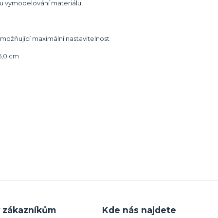
ému vymodelování materiálu
možňující maximální nastavitelnost
 5,0 cm
y zákazníkům
Kde nás najdete