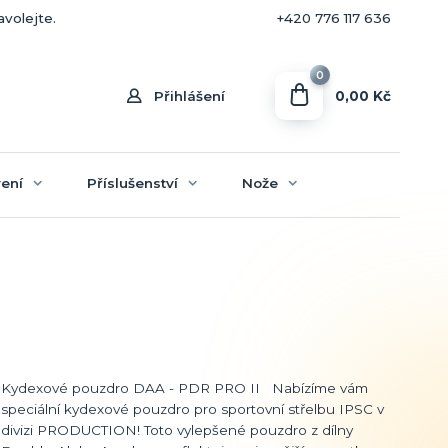
+420 770 636 646
avolejte.
+420 776 117 636
0
0,00 Kč
Přihlášení
ení
Příslušenství
Nože
Kydexové pouzdro DAA - PDR PRO II Nabízíme vám
speciální kydexové pouzdro pro sportovní střelbu IPSC v
divizi PRODUCTION! Toto vylepšené pouzdro z dílny