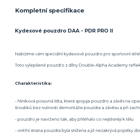
Kompletní specifikace
Kydexové pouzdro DAA - PDR PRO II
Nabízíme vám speciální kydexové pouzdro pro sportovní stře
Toto vylepšené pouzdro z dílny Double-Alpha Academy reflektu
Charakteristika:
- hliníková posuvná lišta, která spojuje pouzdro a závěs na 
šroubků bez nutnosti demontáže pouzdra a závěsu a při zacho
- pouzdro je navrženo tak, aby přiléhalo co nejtěsněji k tělu
- vnitřní strana pouzdra byla snížena a již nezakrývá pojistky z