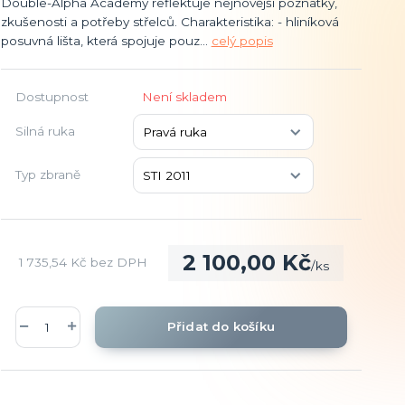
Double-Alpha Academy reflektuje nejnovější poznatky,
zkušenosti a potřeby střelců. Charakteristika: - hliníková
posuvná lišta, která spojuje pouz...
celý popis
Dostupnost
Není skladem
Silná ruka
Typ zbraně
2 100,00 Kč
1 735,54 Kč
bez DPH
/
ks
Přidat do košíku