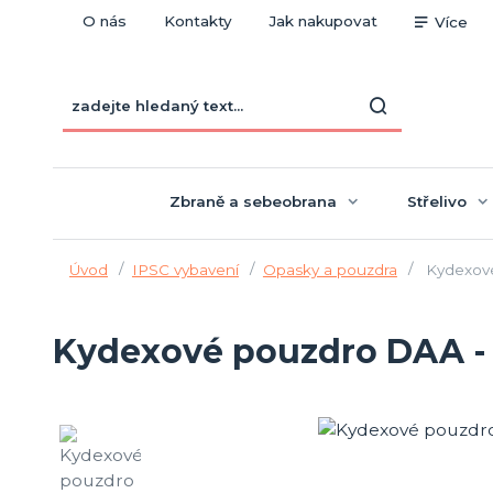
O nás
Kontakty
Jak nakupovat
Více
Zbraně a sebeobrana
Střelivo
Úvod
IPSC vybavení
Opasky a pouzdra
Kydexové
Kydexové pouzdro DAA - 