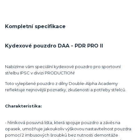
Kompletní specifikace
Kydexové pouzdro DAA - PDR PRO II
Nabízíme vám speciální kydexové pouzdro pro sportovní
střelbu IPSC v divizi PRODUCTION!
Toto vylepšené pouzdro z dílny Double-Alpha Academy
reflektuje nejnovější poznatky, zkušenosti a potřeby střelců.
Charakteristika:
- hliníková posuvná lišta, která spojuje pouzdro a závěs na
opasek, umožňuje jakoukoliv výškovou nastavitelnost pouzdra
pomocí 2 imbusových šroubků bez nutnosti demontáže