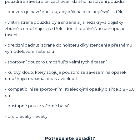
pouzdra a závěsu a při zachování dalšího nastavení pouzdra
- pouzdro je navrženo tak, aby přiléhalo co nejtěsněji k tělu
- vnitřní strana pouzdra byla snížena a již nezakrývá pojistky
zbraně a umožňuje tak střelci docílit ideálnějšího úchopu při
tasení
- precizní padnutí zbraně do holsteru díky ztenčení a přesnému
vymodelování materiálu
- sportovní pouzdro umožňující velmi rychlé tasení
- kulový kloub, který spojuje pouzdro se závěsem na opasek
umožňující maximální nastavitelnost
- kompatibilní se sportovními střeleckými opasky o šířce 3,8 - 5,0
cm
- dostupné pouze v černé barvě
- pro praváky i leváky
Potřebujete poradit?