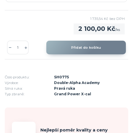
1 735,54 Kč
bez DPH
2 100,00 Kč
/
ks
Přidat do košíku
Číslo produktu:
SH0775
Výrobce:
Double-Alpha Academy
Silná ruka:
Pravá ruka
Typ zbraně:
Grand Power X-cal
Nejlepší poměr kvality a ceny