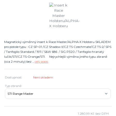
Magnetický výměnný insert k Race Master/ALPHA-X Holsteru SKLADEM
pro pistole typu : CZ SP-01 /CZ Shadow II/CZ TS Czechmate/CZ TS-2/ SPS
/ Tanfoglio Standard / 1911 / S&W 686 / SIG P320 / Tanfoglio-hranatý
lučík/STI/CZ TS-Orange/STI. Nejrychlejší výměna jiného typu zbraně
(cca 2 minuty) bez ...
celý popis
Dostupnost
Není skladem
Typ zbraně
1 280,99 Kč
bez DPH