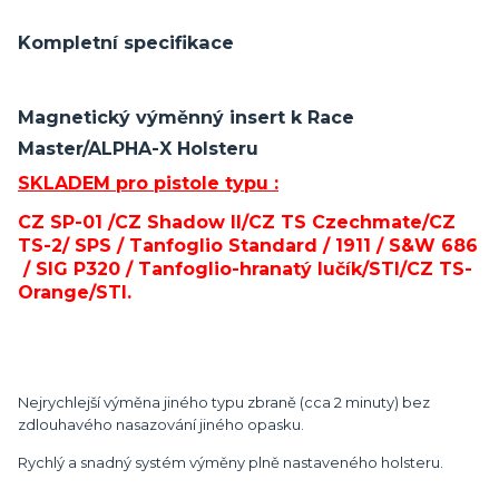
Kompletní specifikace
Magnetický výměnný insert k Race
Master/ALPHA-X Holsteru
SKLADEM pro pistole typu :
CZ SP-01 /CZ Shadow II/CZ TS Czechmate/CZ
TS-2/ SPS / Tanfoglio Standard / 1911
/ S&W 686
/ SIG P320
/ Tanfoglio-hranatý lučík/STI/CZ TS-
Orange/STI.
Nejrychlejší výměna jiného typu zbraně (cca 2 minuty) bez
zdlouhavého nasazování jiného opasku.
Rychlý a snadný systém výměny plně nastaveného holsteru.