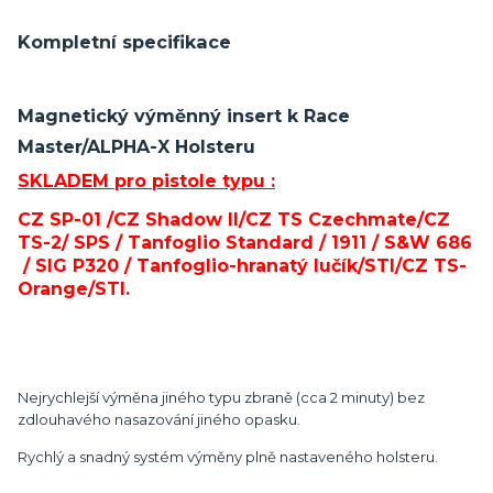
Kompletní specifikace
Magnetický výměnný insert k Race
Master/ALPHA-X Holsteru
SKLADEM pro pistole typu :
CZ SP-01 /CZ Shadow II/CZ TS Czechmate/CZ
TS-2/ SPS / Tanfoglio Standard / 1911
/ S&W 686
/ SIG P320
/ Tanfoglio-hranatý lučík/STI/CZ TS-
Orange/STI.
Nejrychlejší výměna jiného typu zbraně (cca 2 minuty) bez
zdlouhavého nasazování jiného opasku.
Rychlý a snadný systém výměny plně nastaveného holsteru.