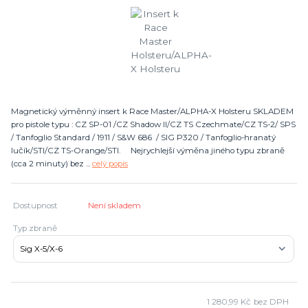
Magnetický výměnný insert k Race Master/ALPHA-X Holsteru SKLADEM
pro pistole typu : CZ SP-01 /CZ Shadow II/CZ TS Czechmate/CZ TS-2/ SPS
/ Tanfoglio Standard / 1911 / S&W 686 / SIG P320 / Tanfoglio-hranatý
lučík/STI/CZ TS-Orange/STI. Nejrychlejší výměna jiného typu zbraně
(cca 2 minuty) bez ...
celý popis
Dostupnost
Není skladem
Typ zbraně
1 280,99 Kč
bez DPH