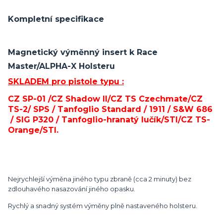
Kompletní specifikace
Magnetický výměnný insert k Race
Master/ALPHA-X Holsteru
SKLADEM pro pistole typu :
CZ SP-01 /CZ Shadow II/CZ TS Czechmate/CZ
TS-2/ SPS / Tanfoglio Standard / 1911
/ S&W 686
/ SIG P320
/ Tanfoglio-hranatý lučík/STI/CZ TS-
Orange/STI.
Nejrychlejší výměna jiného typu zbraně (cca 2 minuty) bez
zdlouhavého nasazování jiného opasku.
Rychlý a snadný systém výměny plně nastaveného holsteru.