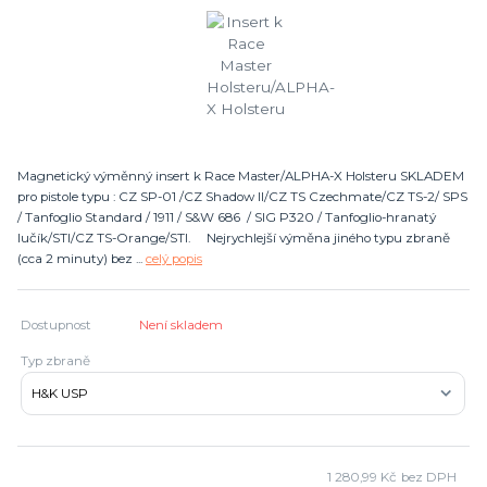
Magnetický výměnný insert k Race Master/ALPHA-X Holsteru SKLADEM
pro pistole typu : CZ SP-01 /CZ Shadow II/CZ TS Czechmate/CZ TS-2/ SPS
/ Tanfoglio Standard / 1911 / S&W 686 / SIG P320 / Tanfoglio-hranatý
lučík/STI/CZ TS-Orange/STI. Nejrychlejší výměna jiného typu zbraně
(cca 2 minuty) bez ...
celý popis
Dostupnost
Není skladem
Typ zbraně
1 280,99 Kč
bez DPH