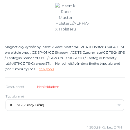
Magnetický výměnný insert k Race Master/ALPHA-X Holsteru SKLADEM
pro pistole typu : CZ SP-01 /CZ Shadow II/CZ TS Czechmate/CZ TS-2/ SPS
/ Tanfoglio Standard / 1911 / S&W 686 / SIG P320 / Tanfoglio-hranatý
lučík/STI/CZ TS-Orange/STI. Nejrychlejší výměna jiného typu zbraně
(cca 2 minuty) bez ...
celý popis
Dostupnost
Není skladem
Typ zbraně
1 280,99 Kč
bez DPH