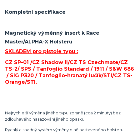
Kompletní specifikace
Magnetický výměnný insert k Race
Master/ALPHA-X Holsteru
SKLADEM pro pistole typu :
CZ SP-01 /CZ Shadow II/CZ TS Czechmate/CZ
TS-2/ SPS / Tanfoglio Standard / 1911
/ S&W 686
/ SIG P320
/ Tanfoglio-hranatý lučík/STI/CZ TS-
Orange/STI.
Nejrychlejší výměna jiného typu zbraně (cca 2 minuty) bez
zdlouhavého nasazování jiného opasku.
Rychlý a snadný systém výměny plně nastaveného holsteru.