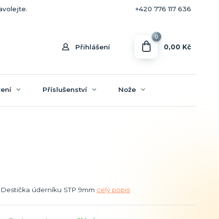
+420 770 636 646
avolejte.
+420 776 117 636
0
0,00 Kč
Přihlášení
ení
Příslušenství
Nože
Destička úderníku STP 9mm
celý popis