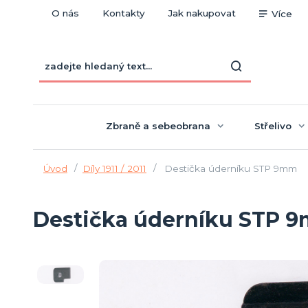
O nás
Kontakty
Jak nakupovat
Více
Zbraně a sebeobrana
Střelivo
Úvod
Díly 1911 / 2011
Destička úderníku STP 9mm
Destička úderníku STP 