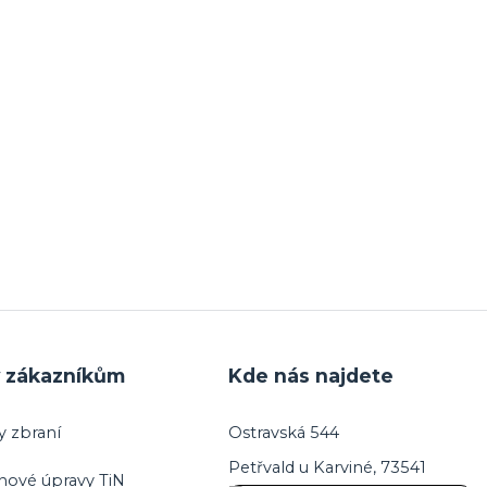
y zákazníkům
Kde nás najdete
y zbraní
Ostravská 544
Petřvald u Karviné, 73541
hové úpravy TiN