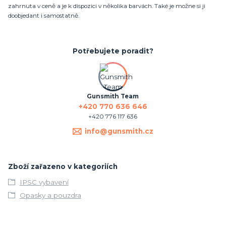
zahrnuta v ceně a je k dispozici v několika barvách. Také je možne si ji
doobjedant i samostatně.
Potřebujete poradit?
Gunsmith Team
+420 770 636 646
+420 776 117 636
info@gunsmith.cz
Zboží zařazeno v kategoriích
IPSC vybavení
Opasky a pouzdra