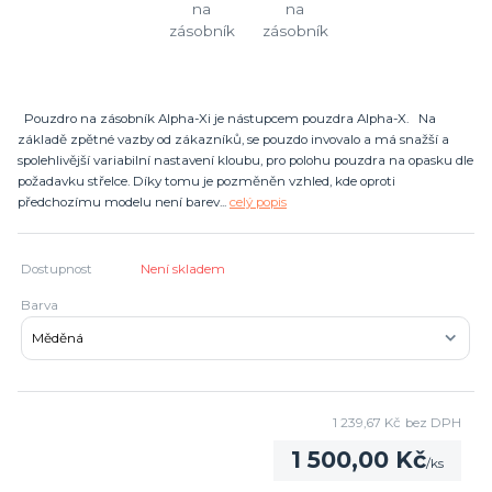
Pouzdro na zásobník Alpha-Xi je nástupcem pouzdra Alpha-X. Na
základě zpětné vazby od zákazníků, se pouzdo invovalo a má snažší a
spolehlivější variabilní nastavení kloubu, pro polohu pouzdra na opasku dle
požadavku střelce. Díky tomu je pozměněn vzhled, kde oproti
předchozímu modelu není barev...
celý popis
Dostupnost
Není skladem
Barva
1 239,67 Kč
bez DPH
1 500,00 Kč
/
ks