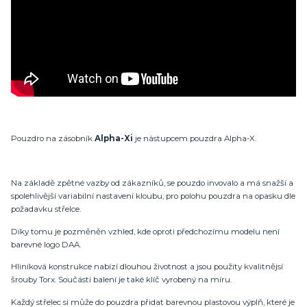
Pouzdro na zásobník
Alpha-Xi
je nástupcem pouzdra Alpha-X.
Na základě zpětné vazby od zákazníků, se pouzdo invovalo a má snažší a
spolehlivější variabilní nastavení kloubu, pro polohu pouzdra na opasku dle
požadavku střelce.
Díky tomu je pozměněn vzhled, kde oproti předchozímu modelu není
barevné logo DAA.
Hliníková konstrukce nabízí dlouhou životnost a jsou použity kvalitnějsí
šrouby Torx. Součásti balení je také klíč vyrobený na míru.
Každý střelec si může do pouzdra přidat barevnou plastovou výplň, které je